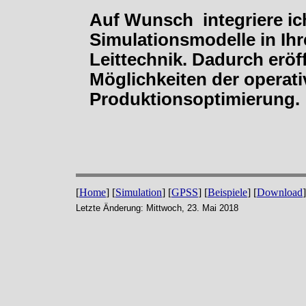
Auf Wunsch integriere ich
Simulationsmodelle in Ih
Leittechnik. Dadurch eröf
Möglichkeiten der operat
Produktionsoptimierung.
[
Home
] [
Simulation
] [
GPSS
] [
Beispiele
] [
Download
]
Letzte Änderung: Mittwoch, 23. Mai 2018